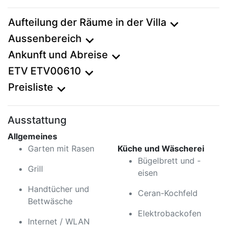
Aufteilung der Räume in der Villa
expand_more
Aussenbereich
expand_more
Ankunft und Abreise
expand_more
ETV ETV00610
expand_more
Preisliste
expand_more
Ausstattung
Allgemeines
Garten mit Rasen
Küche und Wäscherei
Bügelbrett und -
Grill
eisen
Handtücher und
Ceran-Kochfeld
Bettwäsche
Elektrobackofen
Internet / WLAN