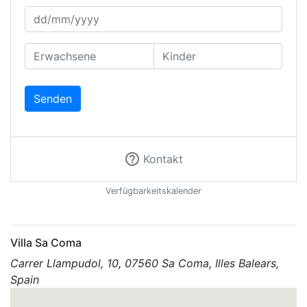
Senden
help_outline
Kontakt
Verfügbarkeitskalender
Villa Sa Coma
Carrer Llampudol, 10, 07560 Sa Coma, Illes Balears,
Spain